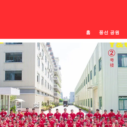
홈
풍선 공원