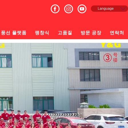
Language
English
Français
Español
풍선 플랫폼
팽창식
고품질
방문 공장
연락처
русский
日本語
한국의