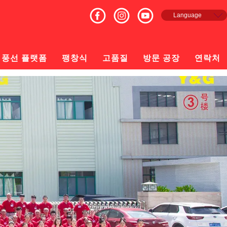
Language
English
Français
Español
풍선 플랫폼
팽창식
고품질
방문 공장
연락처
русский
日本語
한국의