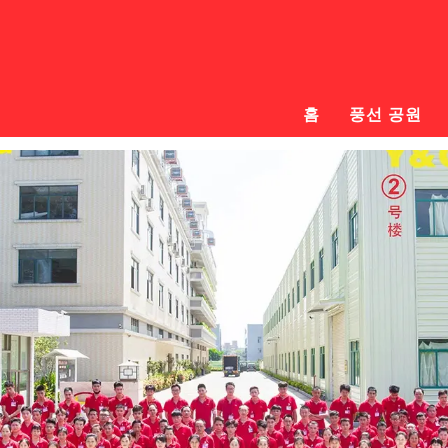
홈
풍선 공원