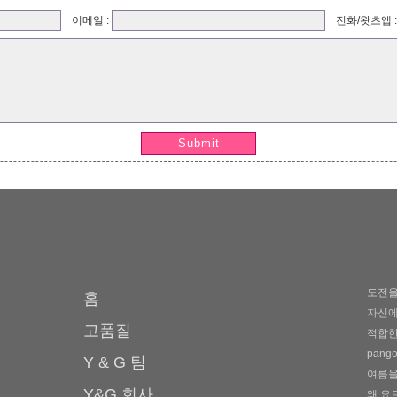
이메일 :
전화/왓츠앱 
Submit
도전을
홈
자신에
고품질
적합한
pang
Y & G 팀
여름을
Y&G 회사
왜 요