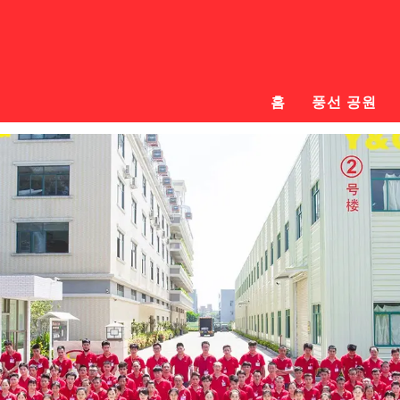
홈
풍선 공원