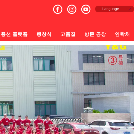
Language
English
Français
Español
풍선 플랫폼
팽창식
고품질
방문 공장
연락처
русский
日本語
한국의