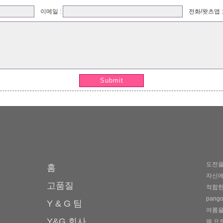
이메일 :
전화/왓츠앱 
Submit
도전을
홈
자신에
고품질
적합한
pang
Y & G 팀
여름을
Y&G 회사
왜 요